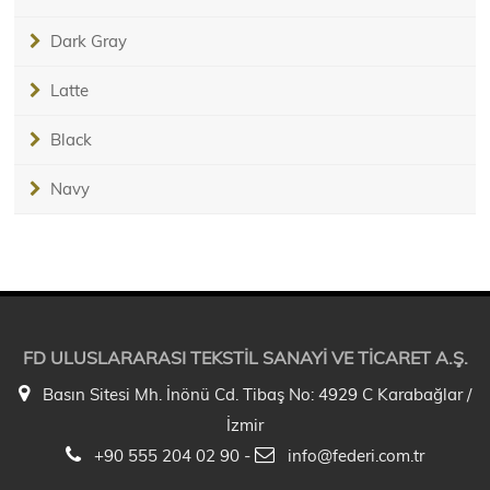
Dark Gray
Latte
Black
Navy
FD ULUSLARARASI TEKSTİL SANAYİ VE TİCARET A.Ş.
Basın Sitesi Mh. İnönü Cd. Tibaş No: 4929 C Karabağlar /
İzmir
+90 555 204 02 90 -
info@federi.com.tr